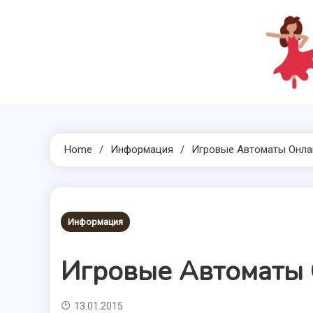
Skip
to
content
Home
Информация
Игровые Автоматы Онла
Информация
Игровые Автоматы
13.01.2015