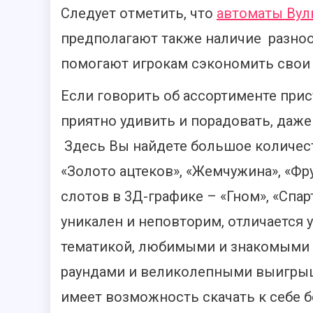
Следует отметить, что
автоматы Вул
предполагают также наличие разноо
помогают игрокам сэкономить свои
Если говорить об ассортименте прис
приятно удивить и порадовать, даж
Здесь Вы найдете большое количест
«Золото ацтеков», «Жемчужина», «Фр
слотов в 3Д-графике – «Гном», «Спар
уникален и неповторим, отличается
тематикой, любимыми и знакомыми
раундами и великолепными выигрыш
имеет возможность скачать к себе 