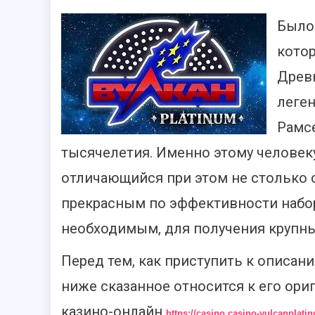
Было 
котор
Древ
леген
Рамсе
тысячелетия.
Именно этому человеку
отличающийся при этом не столько 
прекрасным по эффективности набо
необходимым, для получения крупн
Перед тем, как приступить к описани
ниже сказанное относится к его ори
казино-онлайн
https://casino.casino-vulcanplati