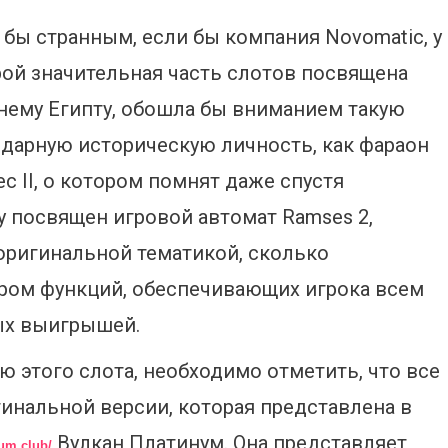
бы странным, если бы компания Novomatic, у
ой значительная часть слотов посвящена
нему Египту, обошла бы вниманием такую
дарную историческую личность, как фараон
с II, о котором помнят даже спустя
 посвящен игровой автомат Ramses 2,
оригинальной тематикой, сколько
ром функций, обеспечивающих игрока всем
ых выигрышей.
ю этого слота, необходимо отметить, что все
гинальной версии, которая представлена в
Вулкан Платинум. Она представляет
num.club/