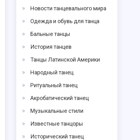
Новости танцевального мира
Одежда и обувь для танца
Бальные танцы
История танцев
Танцы Латинской Америки
Народный танец
Ритуальный танец
Акробатический танец
Музыкальные стили
Известные танцоры
Исторический танец