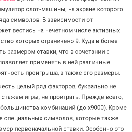
имулятор слот-машины, на экране которого
яда символов. В зависимости от
ожет вестись на нечетном числе активных
тво которых ограничено 9. Куда в более
ь размером ставки, что в сочетании с
озволяет применять в ней различные
ятность проигрыша, а также его размеры.
учесть целый ряд факторов, буквально не
стажем игры, не проиграть. Прежде всего,
большинства комбинаций (до х9000). Кроме
ие специальных символов, которые также
змер первоначальной ставки. Особенно это