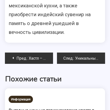
мексиканской кухни, а также
приобрести индейский сувенир на
память о древней ушедшей в
вечность цивилизации.
Навигация
Пред.:
Хастл – танцевальное решение многих проблем
След.:
Уникальные условия от Wheel Slots для игр в онлайн игровых автоматах
по
Похожие статьи
записям
Информация