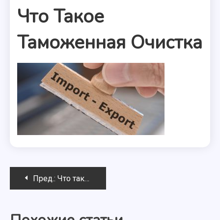
Что Такое
Таможенная Очистка
Навигация
Пред.:
Что такое таможенная очистка
по