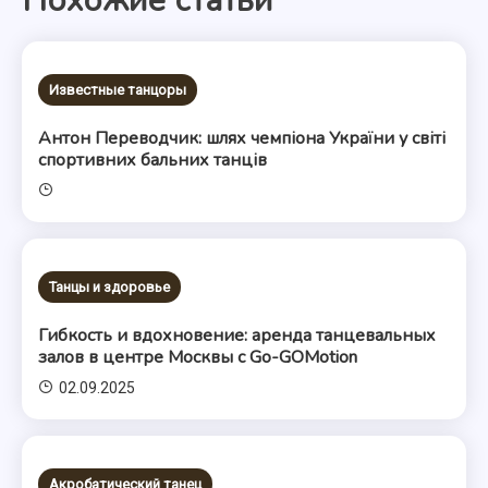
Похожие статьи
записям
Известные танцоры
Антон Переводчик: шлях чемпіона України у світі
спортивних бальних танців
Танцы и здоровье
Гибкость и вдохновение: аренда танцевальных
залов в центре Москвы с Go-GOMotion
02.09.2025
Акробатический танец