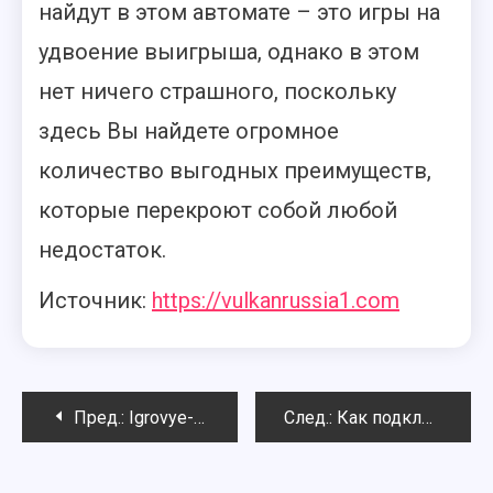
найдут в этом автомате – это игры на
удвоение выигрыша, однако в этом
нет ничего страшного, поскольку
здесь Вы найдете огромное
количество выгодных преимуществ,
которые перекроют собой любой
недостаток.
Источник:
https://vulkanrussia1.com
Навигация
Пред.:
Igrovye-avtomaty-vulkan.co – огромнейшая коллекция высококачественных азартных аппаратов
След.:
Как подключить кардшаринг?
по