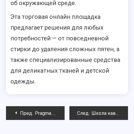
об окружающей среде.
Эта торговая онлайн площадка
предлагает решения для любых
потребностей — от повседневной
стирки до удаления сложных пятен, а
также специализированные средства
для деликатных тканей и детской
одежды.
Навигация
Пред.:
Pragma.me: удобная платформа для онлайн-знакомств
След.:
Школа кавказских танцев «Джигит»: Погружение в мир традиций и ритмов
по