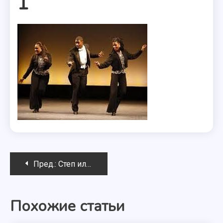
1
Навигация
Пред.:
Степ или чечетка: история возникновения
по
Похожие статьи
записям