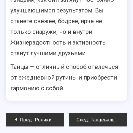
улучшающимся результатом. Вы
станете свежее, бодрее, ярче не
только снаружи, но и внутри.
Жизнерадостность и активность
станут лучшими друзьями.
Танцы — отличный способ отвлечься
от ежедневной рутины и приобрести
гармонию с собой.
Навигация
Пред.:
Ролики и стили катания на них
След.:
Танцевальный туризм и такси в Париже
по