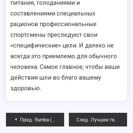
питания, голоданиями и
составлениями специальных
рационов профессиональные
спортсмены преследуют свои
«специфические» цели. И далеко не
всегда это приемлемо для обычного
человека. Самое главное, чтобы ваши
действия шли во благо вашему
здоровью.
Навигация
Пред.:
Rumba (Румба) – танец огня желаний и страсти
След.:
Лучшее танцевальное кино
по