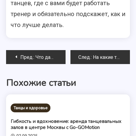
танцев, где с вами будет работать
тренер и обязательно подскажет, как и
что лучше делать.
Навигация
Пред.:
Что дают детям занятия танцами
След.:
На какие танцы отдать ребенка и когда?
по
Похожие статьи
записям
Танцы и здоровье
Гибкость и вдохновение: аренда танцевальных
залов в центре Москвы с Go-GOMotion