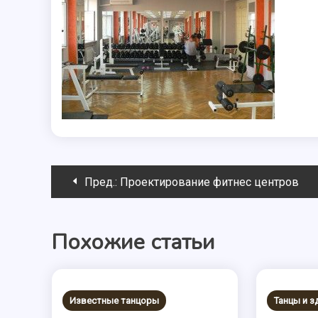
Навигация
Пред.:
Проектирование фитнес центров
по
Похожие статьи
записям
Известные танцоры
Танцы и 