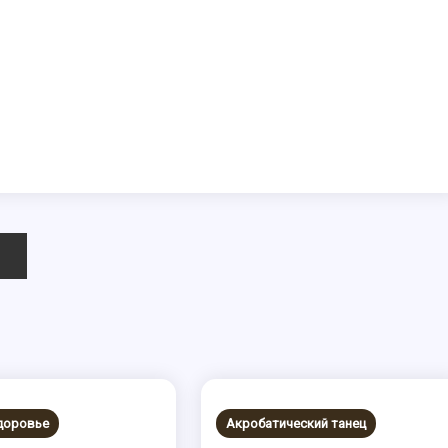
здоровье
Акробатический танец