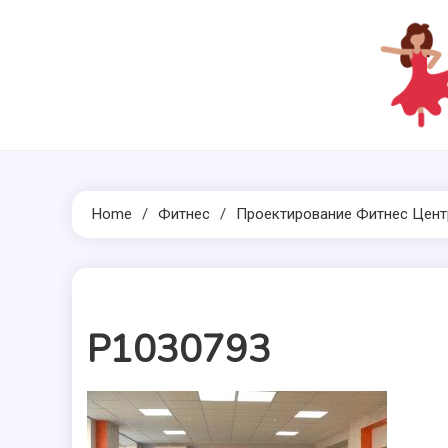
Skip
to
content
Home
Фитнес
Проектирование Фитнес Цент
P1030793