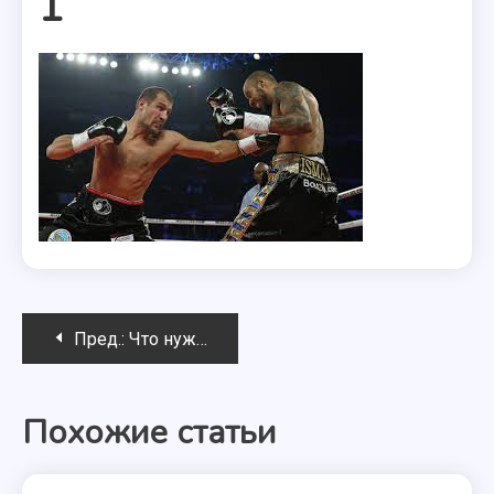
1
Навигация
Пред.:
Что нужно для бокса и mma?
по
Похожие статьи
записям