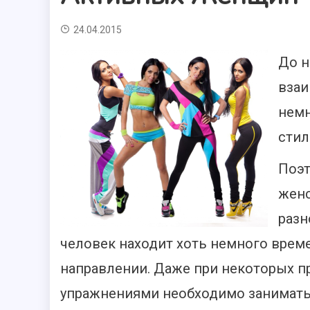
24.04.2015
До н
взаи
немн
стил
Поэт
женс
разн
человек находит хоть немного време
направлении. Даже при некоторых 
упражнениями необходимо заниматьс