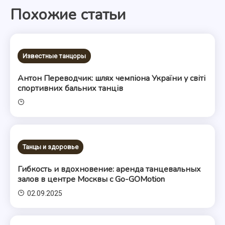
Похожие статьи
записям
Известные танцоры
Антон Переводчик: шлях чемпіона України у світі
спортивних бальних танців
Танцы и здоровье
Гибкость и вдохновение: аренда танцевальных
залов в центре Москвы с Go-GOMotion
02.09.2025