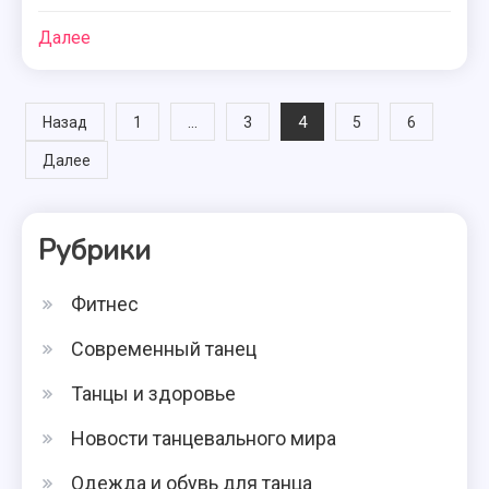
Далее
Навигация
…
4
Назад
1
3
5
6
Далее
по
записям
Рубрики
Фитнес
Современный танец
Танцы и здоровье
Новости танцевального мира
Одежда и обувь для танца