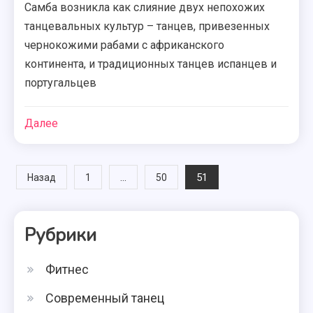
Самба возникла как слияние двух непохожих
танцевальных культур – танцев, привезенных
чернокожими рабами с африканского
континента, и традиционных танцев испанцев и
португальцев
Далее
Навигация
…
51
Назад
1
50
по
Рубрики
записям
Фитнес
Современный танец