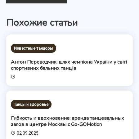
по
Похожие статьи
записям
Известные танцоры
Антон Переводчик: шлях чемпіона України у світі
спортивних бальних танців
Танцы и здоровье
Гибкость и вдохновение: аренда танцевальных
залов в центре Москвы с Go-GOMotion
02.09.2025