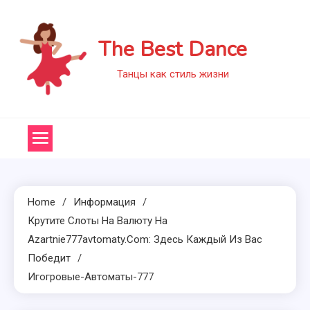
Skip
to
The Best Dance
content
Танцы как стиль жизни
Home
Информация
Крутите Слоты На Валюту На
Azartnie777avtomaty.com: Здесь Каждый Из Вас
Победит
Игогровые-Автоматы-777