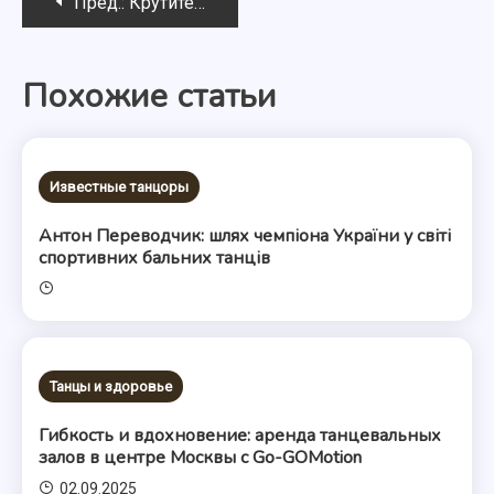
Навигация
Пред.:
Крутите слоты на валюту на azartnie777avtomaty.com: здесь каждый из вас победит
по
Похожие статьи
записям
Известные танцоры
Антон Переводчик: шлях чемпіона України у світі
спортивних бальних танців
Танцы и здоровье
Гибкость и вдохновение: аренда танцевальных
залов в центре Москвы с Go-GOMotion
02.09.2025