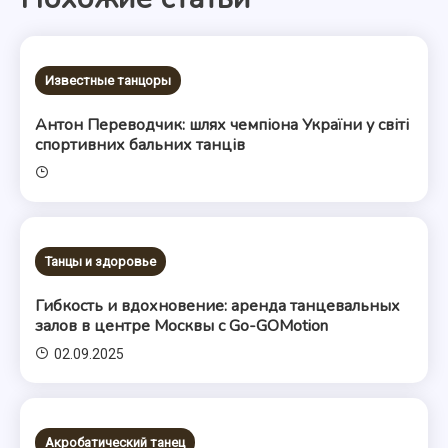
записям
Известные танцоры
Антон Переводчик: шлях чемпіона України у світі
спортивних бальних танців
Танцы и здоровье
Гибкость и вдохновение: аренда танцевальных
залов в центре Москвы с Go-GOMotion
02.09.2025
Акробатический танец