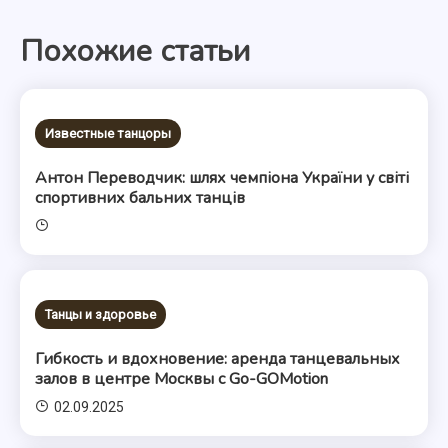
по
Похожие статьи
записям
Известные танцоры
Антон Переводчик: шлях чемпіона України у світі
спортивних бальних танців
Танцы и здоровье
Гибкость и вдохновение: аренда танцевальных
залов в центре Москвы с Go-GOMotion
02.09.2025